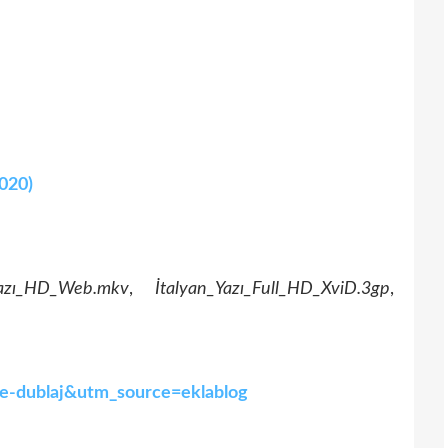
2020)
Yazı_HD_Web.mkv
,
İtalyan_Yazı_Full_HD_XviD.3gp
,
rkçe-dublaj&utm_source=eklablog