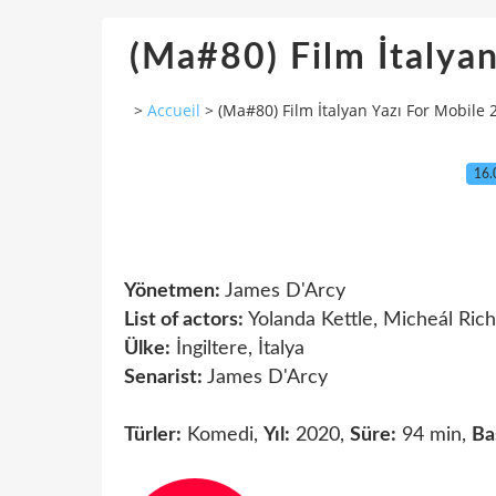
(Ma#80) Film İtalya
>
Accueil
>
(Ma#80) Film İtalyan Yazı For Mobile
16.
Yönetmen:
James D'Arcy
List of actors:
Yolanda Kettle, Micheál Ric
Ülke:
İngiltere, İtalya
Senarist:
James D'Arcy
Türler:
Komedi,
Yıl:
2020,
Süre:
94 min,
Ba