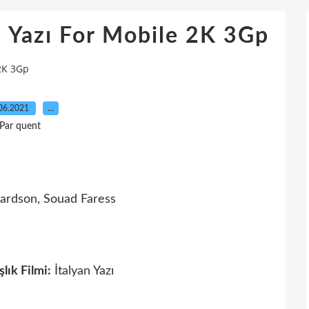
n Yazı For Mobile 2K 3Gp
 2K 3Gp
06.2021
…
Par quent
hardson, Souad Faress
şlık Filmi:
İtalyan Yazı