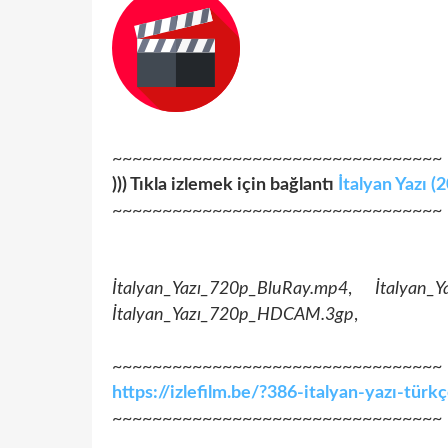
~~~~~~~~~~~~~~~~~~~~~~~~~~~~~~~~~
))) Tıkla izlemek için bağlantı
İtalyan Yazı (
~~~~~~~~~~~~~~~~~~~~~~~~~~~~~~~~~
İtalyan_Yazı_720p_BluRay.mp4
,
İtalyan_
İtalyan_Yazı_720p_HDCAM.3gp
,
~~~~~~~~~~~~~~~~~~~~~~~~~~~~~~~~~
https://izlefilm.be/?386-italyan-yazı-tü
~~~~~~~~~~~~~~~~~~~~~~~~~~~~~~~~~