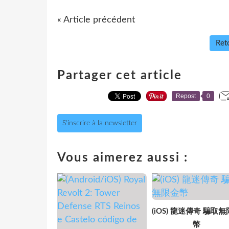
« Article précédent
Reto
Partager cet article
Repost
0
S'inscrire à la newsletter
Vous aimerez aussi :
(iOS) 龍迷傳奇 騙取
幣