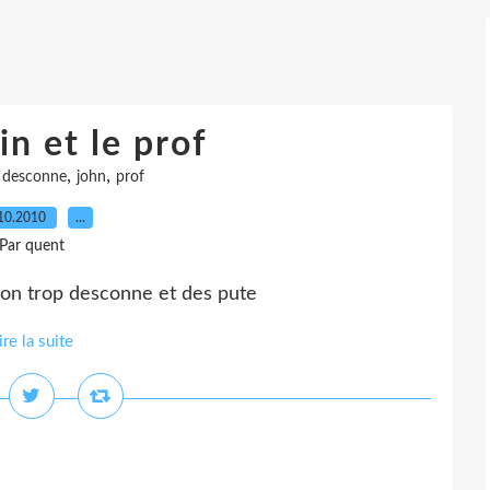
n et le prof
,
,
,
desconne
john
prof
10.2010
…
Par quent
son trop desconne et des pute
ire la suite