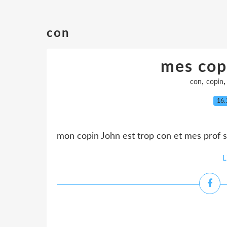
con
mes copi
,
con
copin
16.
mon copin John est trop con et mes prof 
L