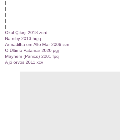
|
|
|
|
|
Okul Çıkışı 2018 zcrd
Na niby 2013 hqjq
Armadilha em Alto Mar 2006 ism
O Último Patamar 2020 pgj
Mayhem (Pánico) 2001 fpq
A jó orvos 2011 xcv