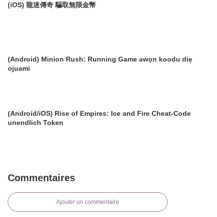
(iOS) 龍迷傳奇 騙取無限金幣
(Android) Minion Rush: Running Game awọn koodu diẹ
ojuami
(Android/iOS) Rise of Empires: Ice and Fire Cheat-Code
unendlich Token
Commentaires
Ajouter un commentaire