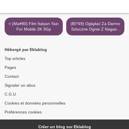
< (Ma#80) Film İtalyan Yazı
(BI?49) Oglądać Za Darmo
For Mobile 2K 3Gp
Sztuczne Ognie Z Nagaoki
Avi 720P Torrent Magnet >
Hébergé par Eklablog
Top articles
Pages
Contact
Signaler un abus
C.G.U.
Cookies et données personnelles
Préférences cookies
Créer un blog sur Eklablog