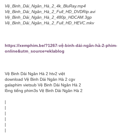
Vệ_Binh_Dải_Ngân_Hà_2_4k_BluRay.mp4
Vệ_Binh_Dải_Ngân_Hà_2_Full_HD_DVDRip.avi
Vệ_Binh_Dải_Ngân_Hà_2_480p_HDCAM.3gp
Vệ_Binh_Dải_Ngân_Hà_2_Full_HD_HEVC.mkv
https://xemphim.be/?1267-vệ-binh-dải-ngân-hà-2-phim-
online&utm_source=eklablog
Vệ Binh Dải Ngân Hà 2 htv2 việt
download Vệ Binh Dải Ngân Hà 2 cgv
galaphim vietsub Vệ Binh Dải Ngân Hà 2
lồng tiếng phim3s Vệ Binh Dải Ngân Hà 2
|
|
|
|
|
|