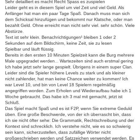
Sehr detailliert es macht Recht Spass es zuspielen
Leider geht es in diesem Spiel um viel Zeit und viel Geld. Als
Anfänger hat man ein paar Tage Spaß. Danach muss man sich
dem Schicksal hinzufügen und bekommt nur Klatsche, oder man
bezahlt Geld. Ohne erreicht man nicht sehr viel. sehr schön. Viele
Abstürze.
Text ist sehr klein. Benachrichtigungen¹ bleiben 1 oder 2
Sekunden auf dem Bildschirm, keine Zeit, sie zu lesen
Spielbar und läuft flüssig.
Bereits in den ersten 10 Minuten Spielzeit kann die Burg mehrere
Male upgegradet werden... Wartezeiten sind auch erstmal gering
Ich habe jetzt sehr lange gespielt. Übrigens in einem super Clan.
Leider sind die Spieler höhere Levels zu stark und als kleiner
nicht zahlender, hat man keine Chance weiter zu kommen! Ich
war Level 10, und bin von Level 18 Spielern regelmäßig
angegriffen worden. Zum Erholen und Wiederaufbau habe ich 1
Woche gebraucht. Das habe ich 3 mal mit gemacht, jetzt ist
Schluß.
Das Spiel macht Spaß und es ist F2P, wenn Sie extreme Geduld
üben. Eine große Beschwerde, von der ich überrascht bin, dass
ich sie nicht öfter sehe: Die Grammatik, Rechtschreibung und der
Kontext sind schrecklich. Ich verstehe nicht, wie es so schwierig
sein kann, sicherzustellen, dass zufällige Wörter nicht
großgeschrieben werden und Satzzeichen verwendet werden. Es