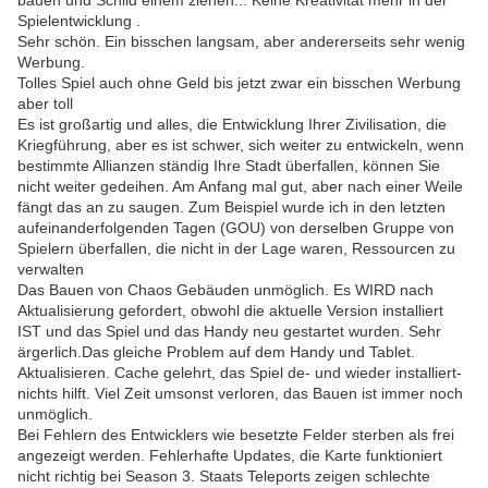
bauen und Schild einem ziehen... Keine Kreativität mehr in der
Spielentwicklung .
Sehr schön. Ein bisschen langsam, aber andererseits sehr wenig
Werbung.
Tolles Spiel auch ohne Geld bis jetzt zwar ein bisschen Werbung
aber toll
Es ist großartig und alles, die Entwicklung Ihrer Zivilisation, die
Kriegführung, aber es ist schwer, sich weiter zu entwickeln, wenn
bestimmte Allianzen ständig Ihre Stadt überfallen, können Sie
nicht weiter gedeihen. Am Anfang mal gut, aber nach einer Weile
fängt das an zu saugen. Zum Beispiel wurde ich in den letzten
aufeinanderfolgenden Tagen (GOU) von derselben Gruppe von
Spielern überfallen, die nicht in der Lage waren, Ressourcen zu
verwalten
Das Bauen von Chaos Gebäuden unmöglich. Es WIRD nach
Aktualisierung gefordert, obwohl die aktuelle Version installiert
IST und das Spiel und das Handy neu gestartet wurden. Sehr
ärgerlich.Das gleiche Problem auf dem Handy und Tablet.
Aktualisieren. Cache gelehrt, das Spiel de- und wieder installiert-
nichts hilft. Viel Zeit umsonst verloren, das Bauen ist immer noch
unmöglich.
Bei Fehlern des Entwicklers wie besetzte Felder sterben als frei
angezeigt werden. Fehlerhafte Updates, die Karte funktioniert
nicht richtig bei Season 3. Staats Teleports zeigen schlechte