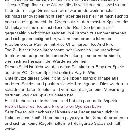
...bester Tipp, finde eine Allianz, die dir wirklich gefällt, weil sie am
Ende der einzige Grund sein wird, warum du weitermachst
Ich mag Handyspiele nicht sehr, aber dieses hier hat mich süchtig
nach diesem gemacht. Im Gegensatz zu den meisten Spielen, die
Multiplayer simulieren, ist dieses für Real. Sie können sich
gegenseitig Nachrichten senden, in Allianzen zusammenarbeiten
und sich gegenseitig helfen, wild mit anderen zu kämpfen
Probleme oder Pannen mit Rise Of Empires - Ice And Fire
Tag 2 - bisher ist es interessant, sehr komplex und manchmal
frustrierend aufgrund fehlender Anleitung. Immer mehr hinein,
wenn ich es herausfinde. Würde empfehlen
Dieses Spiel ist nicht wie das echte Zeitalter der Empires-Spiele
auf dem PC. Dieses Spiel ist definitiv Pay-to-Win.
Unterstütze dieses Spiel nicht. Sie rippen ständig Inhalte aus
anderen Spielen und pushen sie wie ihre eigenen. Dies wiederum
schadet anderen Spielen und verursacht allgemeine Verwirrung
darüber, was das Spiel zu bieten hat.
Es ist technisch unterhaltsam und hat ein paar nette Aspekte.
Rise of Empires: Ice and Fire Strateji Oyunları buvm
Sehr Pay to win nachhaltig! Kosten der Lager stehen nicht in
Relation zum Rest! If then noch payplayer den Staat übernehmen
und sich an keine Regeln halten IST der ganze Spass schnell
vorbei.