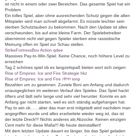
ist nicht in einem oder zwei Bereichen. Das gesamte Spiel hat ein
Problem
Ein tolles Spiel, aber ohne ausreichenden Schutz gegen die alten
Mitspieler wird man schnell abgefarmt. Es müsste leichter sein
sterben Schutztauben zu bekommen. Nach den Update ist alles
verschwunden, bis auf eine kleine Farm. Der Spielebetreiber
übernimmt nicht viel gegen Spieler sterben eine rassistische
Meinung offen im Spiel zur Schau stellen.
StrikeFortressBox Action qdee
Massives Pay-to-Win-Spiel. Keine Chance, noch höhere Level zu
erreichen
Tag 2 schönes spiel ob es langzeitspaß bieten wort sich zeigen
Rise of Empires: Ice and Fire Strategie hkz
Rise of Empires: Ice and Fire কৌশল ionp
Bezahlen um zu gewinnen. Zuviele Boni am Anfang und dadurch
unausgeglichen im weiteren Verlauf des Spieles. Das Spiel hackt
öfters und lädt sehr lange und sehr viel herunter. Konnte es am
Anfang gar nicht starten, weil es sich ständig aufgehangen hat.
Pay to win ok.......aber das man erst mitgeteilt wird nachdem man
angegriffen wurde und alles erarbeitete wieder weg ist, das ist
der letzte Dreck!!! Nichts anderes als Abzocke. Keinen einzigen
Cent mehr für diese Mafia!!! Ab heute deinstalliert!
Mit dem letzten Update dauert es länger, bis das Spiel geladen