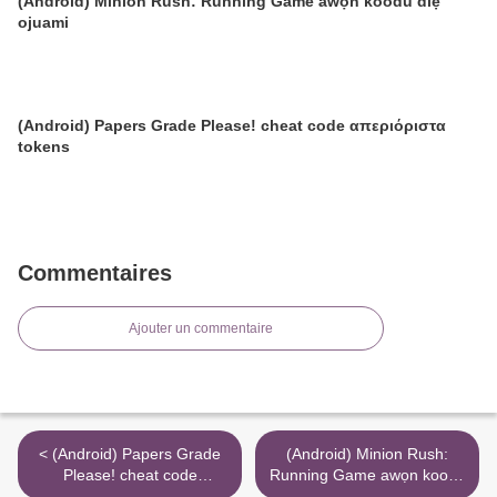
(Android) Minion Rush: Running Game awọn koodu diẹ
ojuami
(Android) Papers Grade Please! cheat code απεριόριστα
tokens
Commentaires
Ajouter un commentaire
< (Android) Papers Grade
(Android) Minion Rush:
Please! cheat code
Running Game awọn koodu
απεριόριστα tokens
diẹ ojuami >