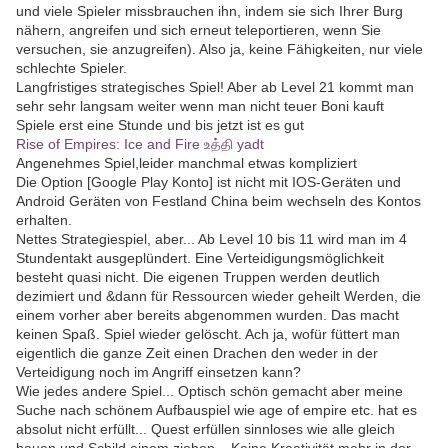
und viele Spieler missbrauchen ihn, indem sie sich Ihrer Burg
nähern, angreifen und sich erneut teleportieren, wenn Sie
versuchen, sie anzugreifen). Also ja, keine Fähigkeiten, nur viele
schlechte Spieler.
Langfristiges strategisches Spiel! Aber ab Level 21 kommt man
sehr sehr langsam weiter wenn man nicht teuer Boni kauft
Spiele erst eine Stunde und bis jetzt ist es gut
Rise of Empires: Ice and Fire உத்தி yadt
Angenehmes Spiel,leider manchmal etwas kompliziert
Die Option [Google Play Konto] ist nicht mit IOS-Geräten und
Android Geräten von Festland China beim wechseln des Kontos
erhalten.
Nettes Strategiespiel, aber... Ab Level 10 bis 11 wird man im 4
Stundentakt ausgeplündert. Eine Verteidigungsmöglichkeit
besteht quasi nicht. Die eigenen Truppen werden deutlich
dezimiert und &dann für Ressourcen wieder geheilt Werden, die
einem vorher aber bereits abgenommen wurden. Das macht
keinen Spaß. Spiel wieder gelöscht. Ach ja, wofür füttert man
eigentlich die ganze Zeit einen Drachen den weder in der
Verteidigung noch im Angriff einsetzen kann?
Wie jedes andere Spiel... Optisch schön gemacht aber meine
Suche nach schönem Aufbauspiel wie age of empire etc. hat es
absolut nicht erfüllt... Quest erfüllen sinnloses wie alle gleich