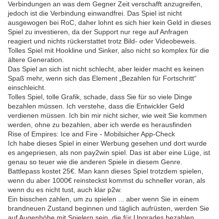
Verbindungen an was dem Gegner Zeit verschafft anzugreifen,
jedoch ist die Verbindung einwandfrei. Das Spiel ist nicht
ausgewogen bei RoC, daher lohnt es sich hier kein Geld in dieses
Spiel zu investieren, da der Support nur rege auf Anfragen
reagiert und nichts rückerstattet trotz Bild- oder Videobeweis.
Tolles Spiel mit Hookline und Sinker, also nicht so komplex für die
ältere Generation.
Das Spiel an sich ist nicht schlecht, aber leider macht es keinen
Spaß mehr, wenn sich das Element „Bezahlen für Fortschritt“
einschleicht.
Tolles Spiel, tolle Grafik, schade, dass Sie für so viele Dinge
bezahlen müssen. Ich verstehe, dass die Entwickler Geld
verdienen müssen. Ich bin mir nicht sicher, wie weit Sie kommen
werden, ohne zu bezahlen, aber ich werde es herausfinden
Rise of Empires: Ice and Fire - Mobilsicher App-Check
Ich habe dieses Spiel in einer Werbung gesehen und dort wurde
es angepriesen, als non pay2win spiel. Das ist aber eine Lüge, ist
genau so teuer wie die anderen Spiele in diesem Genre.
Battlepass kostet 25€. Man kann dieses Spiel trotzdem spielen,
wenn du aber 1000€ reinsteckst kommst du schneller voran, als
wenn du es nicht tust, auch klar p2w.
Ein bisschen zahlen, um zu spielen ... aber wenn Sie in einem
brandneuen Zustand beginnen und täglich aufrüsten, werden Sie
auf Augenhöhe mit Spielern sein, die für Upgrades bezahlen