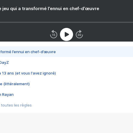
e jeu qui a transformé l’ennui en chef-d’œuvre
nsformé l’ennui en chef-d’œuvre
 DayZ
 a 13 ans (et vous l'avez ignoré)
e (littéralement)
im Rayan
 toutes les règles
s les jeux vidéo
us choquant de Rockstar ? - Le scandale BULLY