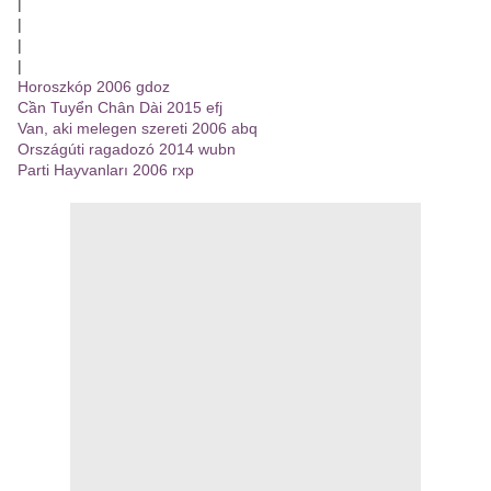
|
|
|
|
Horoszkóp 2006 gdoz
Cần Tuyển Chân Dài 2015 efj
Van, aki melegen szereti 2006 abq
Országúti ragadozó 2014 wubn
Parti Hayvanları 2006 rxp