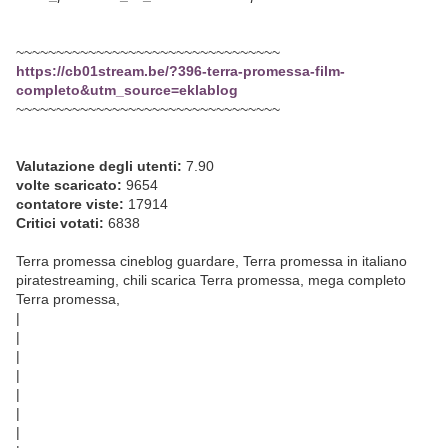
~~~~~~~~~~~~~~~~~~~~~~~~~~~~~~~~~
https://cb01stream.be/?396-terra-promessa-film-
completo&utm_source=eklablog
~~~~~~~~~~~~~~~~~~~~~~~~~~~~~~~~~
Valutazione degli utenti:
7.90
volte scaricato:
9654
contatore viste:
17914
Critici votati:
6838
Terra promessa cineblog guardare, Terra promessa in italiano
piratestreaming, chili scarica Terra promessa, mega completo
Terra promessa,
|
|
|
|
|
|
|