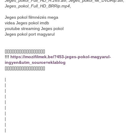
Jeges_pokol_Full_HD_H.265.avi
,
Jeges_pokol_4k_DVDRip.avi
,
Jeges_pokol_Full_HD_BRRip.mp4
,
Jeges pokol filmnézés mega
videa Jeges pokol imdb
youtube streaming Jeges pokol
Jeges pokol port magyarul
[][][][][][][][][][][][][][][][][]
!!!
https://mozifilmek.be/?453-jeges-pokol-magyarul-
ingyen&utm_source=eklablog
[][][][][][][][][][][][][][][][][]
|
|
|
|
|
|
|
|
|
|