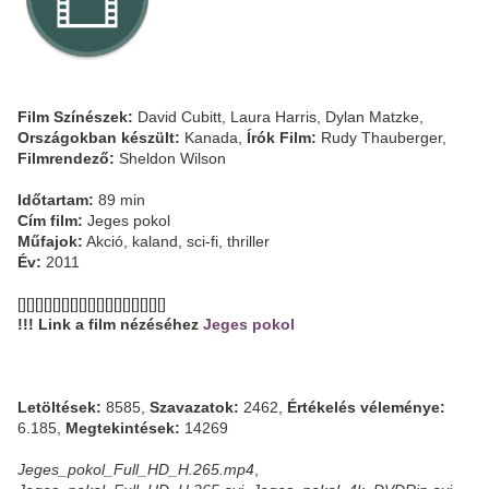
Film Színészek:
David Cubitt, Laura Harris, Dylan Matzke,
Országokban készült:
Kanada,
Írók Film:
Rudy Thauberger,
Filmrendező:
Sheldon Wilson
Időtartam:
89 min
Cím film:
Jeges pokol
Műfajok:
Akció, kaland, sci-fi, thriller
Év:
2011
[][][][][][][][][][][][][][][][][]
!!! Link a film nézéséhez
Jeges pokol
Letöltések:
8585,
Szavazatok:
2462,
Értékelés véleménye:
6.185,
Megtekintések:
14269
Jeges_pokol_Full_HD_H.265.mp4
,