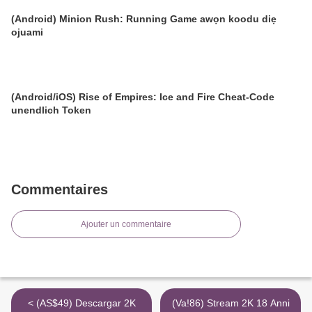
(Android) Minion Rush: Running Game awọn koodu diẹ
ojuami
(Android/iOS) Rise of Empires: Ice and Fire Cheat-Code
unendlich Token
Commentaires
Ajouter un commentaire
< (AS$49) Descargar 2K
(Va!86) Stream 2K 18 Anni