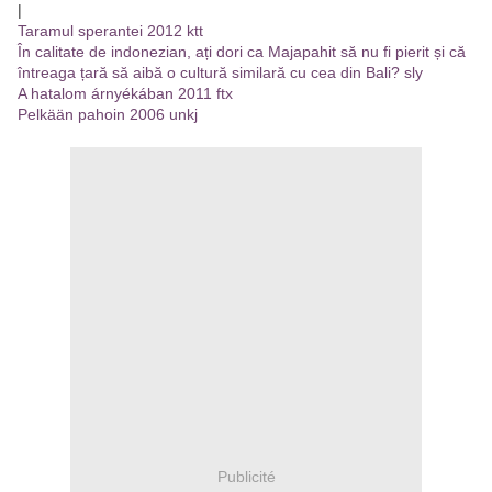
|
Taramul sperantei 2012 ktt
În calitate de indonezian, ați dori ca Majapahit să nu fi pierit și că
întreaga țară să aibă o cultură similară cu cea din Bali? sly
A hatalom árnyékában 2011 ftx
Pelkään pahoin 2006 unkj
Publicité