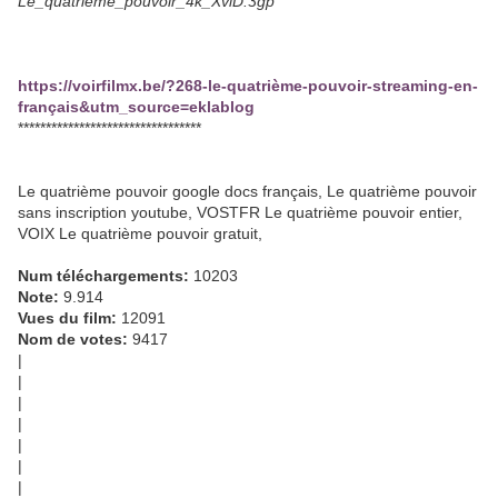
Le_quatrième_pouvoir_4k_XviD.3gp
https://voirfilmx.be/?268-le-quatrième-pouvoir-streaming-en-
français&utm_source=eklablog
*********************************
Le quatrième pouvoir google docs français, Le quatrième pouvoir
sans inscription youtube, VOSTFR Le quatrième pouvoir entier,
VOIX Le quatrième pouvoir gratuit,
Num téléchargements:
10203
Note:
9.914
Vues du film:
12091
Nom de votes:
9417
|
|
|
|
|
|
|