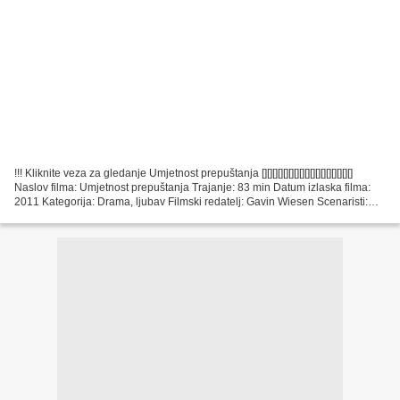
!!! Kliknite veza za gledanje Umjetnost prepuštanja [][][][][][][][][][][][][][][][][]
Naslov filma: Umjetnost prepuštanja Trajanje: 83 min Datum izlaska filma:
2011 Kategorija: Drama, ljubav Filmski redatelj: Gavin Wiesen Scenaristi:
Gavin Wiesen Popis...