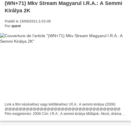
(WN+71) Mkv Stream Magyarul I.R.A.: A Semmi
Királya 2K
Publié le 19/08/2021 à 03:40
Par
quent
Link a film nézéséhez vagy letöltéséhez I.R.A.: A semmi királya (2006)
@@@@@@@@@@@@@@@@@@@@@@@@@@@@@@@@@
Film megjelenés: 2006 Cím: I.R.A.: A semmi királya Műfajok: Akció, dráma
Futási idő: 85 min Filmrendező: Damian Chapa, Írók: Damian Chapa,
Carlton...