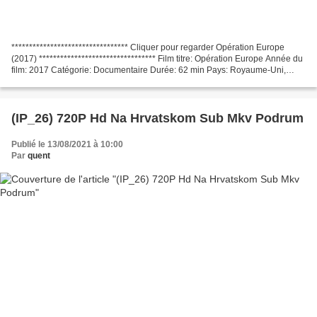
********************************* Cliquer pour regarder Opération Europe
(2017) ********************************* Film titre: Opération Europe Année du
film: 2017 Catégorie: Documentaire Durée: 62 min Pays: Royaume-Uni,
France, Acteurs: Federica Mogherini,...
(IP_26) 720P Hd Na Hrvatskom Sub Mkv Podrum
Publié le 13/08/2021 à 10:00
Par
quent