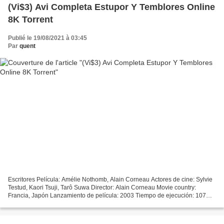
(Vi$3) Avi Completa Estupor Y Temblores Online
8K Torrent
Publié le 19/08/2021 à 03:45
Par
quent
Escritores Película: Amélie Nothomb, Alain Corneau Actores de cine: Sylvie
Testud, Kaori Tsuji, Tarô Suwa Director: Alain Corneau Movie country:
Francia, Japón Lanzamiento de película: 2003 Tiempo de ejecución: 107
min Título película: Estupor y temblores...