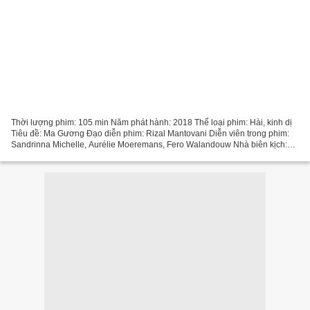
Thời lượng phim: 105 min Năm phát hành: 2018 Thể loại phim: Hài, kinh dị
Tiêu đề: Ma Gương Đạo diễn phim: Rizal Mantovani Diễn viên trong phim:
Sandrinna Michelle, Aurélie Moeremans, Fero Walandouw Nhà biên kịch:
Alim Sudio Quốc gia: Indonesia ))) Nhấp...