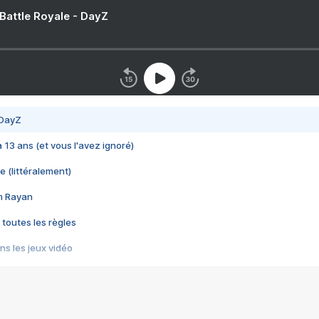
 Battle Royale - DayZ
 DayZ
 a 13 ans (et vous l'avez ignoré)
e (littéralement)
im Rayan
 toutes les règles
s les jeux vidéo
us choquant de Rockstar ? - Le scandale BULLY
e plus moche de Steam