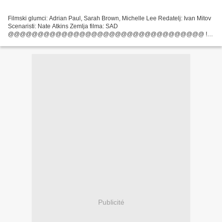
Filmski glumci: Adrian Paul, Sarah Brown, Michelle Lee Redatelj: Ivan Mitov
Scenaristi: Nate Atkins Zemlja filma: SAD
@@@@@@@@@@@@@@@@@@@@@@@@@@@@@@@@@ !!!
Online film !!! Hladna fuzija Vrijeme izvođenja: 84 min Godina: 2011 Naslov
filma: Hladna fuzija...
Publicité