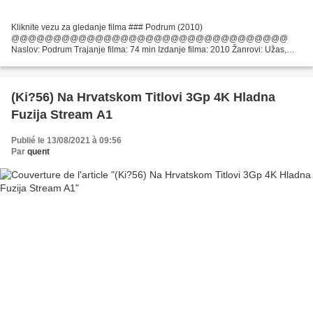
Kliknite vezu za gledanje filma ### Podrum (2010)
@@@@@@@@@@@@@@@@@@@@@@@@@@@@@@@@@
Naslov: Podrum Trajanje filma: 74 min Izdanje filma: 2010 Žanrovi: Užas,
triler Glumci: Danny Dyer, Jimi Mistry, Kierston Wareing Redatelj: Asham
Kamboj Filmovi: Ewen...
(Ki?56) Na Hrvatskom Titlovi 3Gp 4K Hladna
Fuzija Stream A1
Publié le 13/08/2021 à 09:56
Par
quent